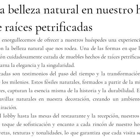
a belleza natural en nuestro h
 raíces petrificadas
 enorgullecemos de ofrecer a nuestros huéspedes una experienc
la belleza natural que nos rodea. Una de las formas en que l
ción cuidadosamente curada de muebles hechos de raíces petrifica
arna la elegancia y la singularidad.
icadas son testimonios del paso del tiempo y la transformación
 los milenios. Estos fósiles naturales, formados a partir de la mi
es, capturan la esencia misma de la historia y la durabilidad. E
avillas naturales en nuestra decoración, creando un ambiente
iración.
l lobby hasta las mesas del restaurante y la recepción, nuestros
 toque de sofisticación y encanto a cada rincón de nuestro hot
etas, texturas y tonalidades, lo que garantiza que cada visita s