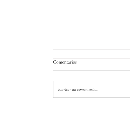
Comentarios
Escribir un comentario...
Sumérgete en la cálida elegancia
de nuestra iluminación en Plaza
79