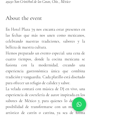
29250 San Cristóbal de las Casas, Chis., México
About the event
En Hotel Plaza 79 nos encanta estar presentes en 
las fechas que más nos unen como mexicanos, 
celebrando nuestras tradiciones, sabores y la 
belleza de nuestra cultura.
Hemos preparado un evento especial: una cena de 
cuatro tiempos, donde la cocina mexicana se 
fusiona con la modernidad, creando una 
experiencia gastronómica única que combina 
tradición y vanguardia. Cada platillo está diseñado 
para ofrecer un refugio de calidez y sabor.
La velada contará con música de DJ en vivo, una 
experiencia de coctelería de autor inspirada en los 
sabores de México y, para quienes lo deseen, la 
posibilidad de transformarse con un maquillaje 
artístico de catrín o catrina, ya sea de forma 
completa o con sutiles detalles.
Todo esto se disfrutará en el jardín y la terraza de 